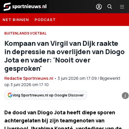
Sportnieuws.nl
NET BINNEN
PODCAST
BUITENLANDS VOETBAL
Kompaan van Virgil van Dijk raakte
in depressie na overlijden van Diogo
Jota en vader: 'Nooit over
gesproken'
Redactie Sportnieuws.nl
•
3 juni 2026
om
17:09
/
Bijgewerkt
op 3 juni 2026 om 17:10
Volg Sportnieuws.nl op Google Discover
i
De dood van Diogo Jota heeft diepe sporen
achtergelaten bij zijn teamgenoten van
Liverpool. Ibrahima Konaté, verdediger van de