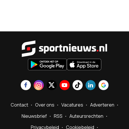
Sportnieu
Contact
Over ons
Vacatures
Adverteren
Nieuwsbrief
RSS
Auteursrechten
Privacybeleid
Cookiebeleid