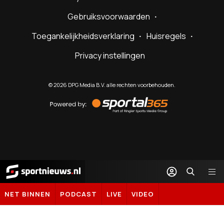
Gebruiksvoorwaarden
Toegankelijkheidsverklaring
Huisregels
Privacy instellingen
©
2026
DPG Media B.V. alle rechten voorbehouden.
Powered
by
Sportal365
Sportnieuws.nl
NET BINNEN
PODCAST
LIVE
VIDEO