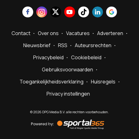
Contact
Over ons
Vacatures
Adverteren
Nieuwsbrief
RSS
Auteursrechten
Privacybeleid
Cookiebeleid
Gebruiksvoorwaarden
Toegankelijkheidsverklaring
Huisregels
Privacy instellingen
©
2026
DPG Media B.V. alle rechten voorbehouden.
Powered
by
Sportal365