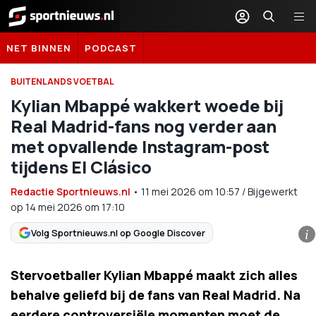
Sportnieuws.nl
NET BINNEN
PODCAST
BUITENLANDS VOETBAL
Kylian Mbappé wakkert woede bij
Real Madrid-fans nog verder aan
met opvallende Instagram-post
tijdens El Clásico
Redactie Sportnieuws.nl
•
11 mei 2026
om
10:57
/
Bijgewerkt
op 14 mei 2026 om 17:10
Volg Sportnieuws.nl op Google Discover
i
Stervoetballer Kylian Mbappé maakt zich alles
behalve geliefd bij de fans van Real Madrid. Na
eerdere controversiële momenten moet de