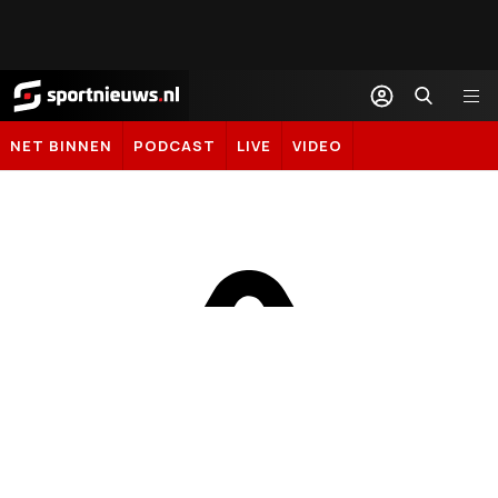
Sportnieuws.nl
NET BINNEN
PODCAST
LIVE
VIDEO