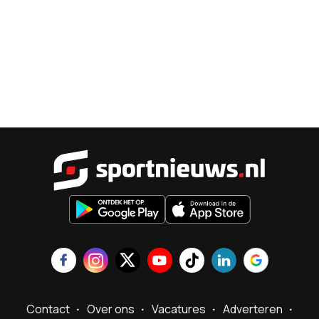
Sportnieu
Contact
Over ons
Vacatures
Adverteren