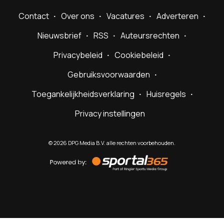
Contact
Over ons
Vacatures
Adverteren
Nieuwsbrief
RSS
Auteursrechten
Privacybeleid
Cookiebeleid
Gebruiksvoorwaarden
Toegankelijkheidsverklaring
Huisregels
Privacy instellingen
©
2026
DPG Media B.V. alle rechten voorbehouden.
Powered
by
Sportal365