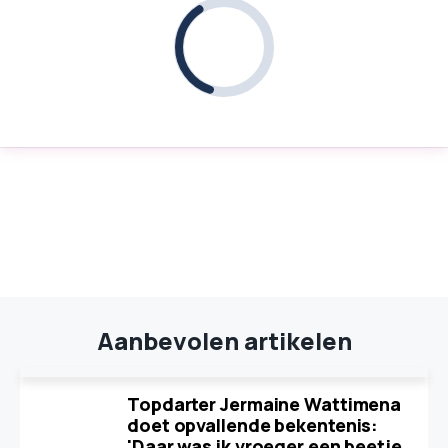
Aanbevolen artikelen
Topdarter Jermaine Wattimena
doet opvallende bekentenis:
'Daar was ik vroeger een beetje