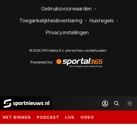
Gebruiksvoorwaarden
Toegankelijkheidsverklaring
Huisregels
Privacy instellingen
©
2026
DPG Media B.V. alle rechten voorbehouden.
Powered
by
Sportal365
Sportnieuws.nl
NET BINNEN
PODCAST
LIVE
VIDEO