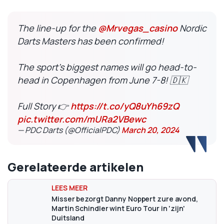
The line-up for the
@Mrvegas_casino
Nordic
Darts Masters has been confirmed!
The sport's biggest names will go head-to-
head in Copenhagen from June 7-8! 🇩🇰
Full Story 👉
https://t.co/yQ8uYh69zQ
pic.twitter.com/mURa2VBewc
— PDC Darts (@OfficialPDC)
March 20, 2024
Gerelateerde artikelen
Misser bezorgt Danny Noppert zure avond,
Martin Schindler wint Euro Tour in 'zijn'
Duitsland