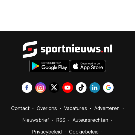
Sportnieu
Contact
Over ons
Vacatures
Adverteren
Nieuwsbrief
RSS
Auteursrechten
Privacybeleid
Cookiebeleid