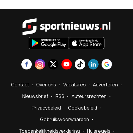
Sportnieu
Contact
Over ons
Vacatures
Adverteren
Nieuwsbrief
RSS
Auteursrechten
Privacybeleid
Cookiebeleid
Gebruiksvoorwaarden
Toegankelijkheidsverklaring
Huisregels