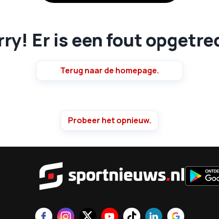
ry! Er is een fout opgetr
Terug naar de homepage.
Probeer het opnieuw.
Sportnie