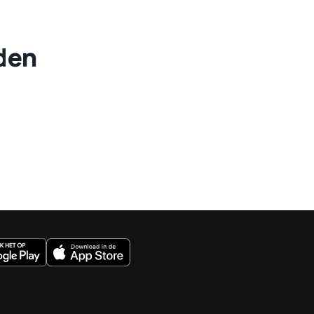
eden
uws.nl