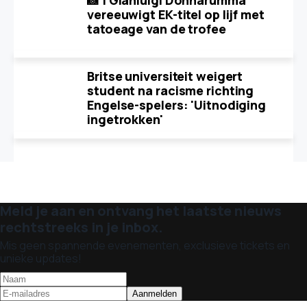
📸 | Gianluigi Donnarumma
vereeuwigt EK-titel op lijf met
tatoeage van de trofee
Britse universiteit weigert
student na racisme richting
Engelse-spelers: 'Uitnodiging
ingetrokken'
Meld je aan en ontvang het laatste nieuws
rechtstreeks in je inbox.
Mis geen spannende evenementen, exclusieve tickets en
unieke updates!