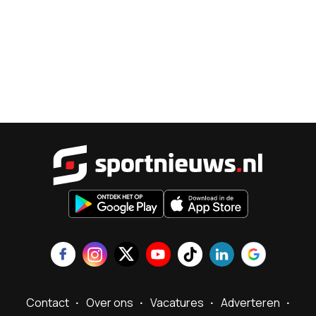
Sportnieu
Contact
Over ons
Vacatures
Adverteren