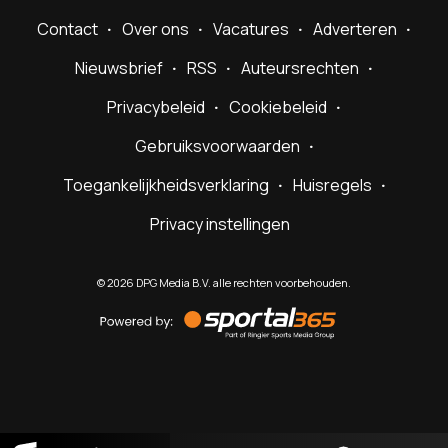
Contact
Over ons
Vacatures
Adverteren
Nieuwsbrief
RSS
Auteursrechten
Privacybeleid
Cookiebeleid
Gebruiksvoorwaarden
Toegankelijkheidsverklaring
Huisregels
Privacy instellingen
©
2026
DPG Media B.V. alle rechten voorbehouden.
Powered
by
Sportal365