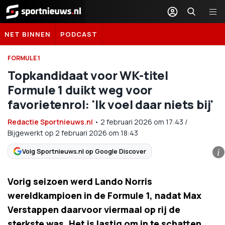
Sportnieuws.nl
NET BINNEN
PODCAST
FORMULE 1
Topkandidaat voor WK-titel
Formule 1 duikt weg voor
favorietenrol: 'Ik voel daar niets bij'
Redactie Sportnieuws.nl
•
2 februari 2026
om
17:43
/
Bijgewerkt op 2 februari 2026 om 18:43
Volg Sportnieuws.nl op Google Discover
i
Vorig seizoen werd Lando Norris
wereldkampioen in de Formule 1, nadat Max
Verstappen daarvoor viermaal op rij de
sterkste was. Het is lastig om in te schatten