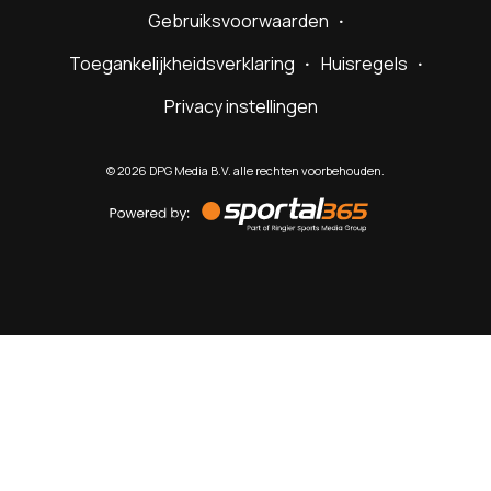
Gebruiksvoorwaarden
Toegankelijkheidsverklaring
Huisregels
Privacy instellingen
©
2026
DPG Media B.V. alle rechten voorbehouden.
Powered
by
Sportal365
Sportnieuws.nl
NET BINNEN
PODCAST
LIVE
VIDEO