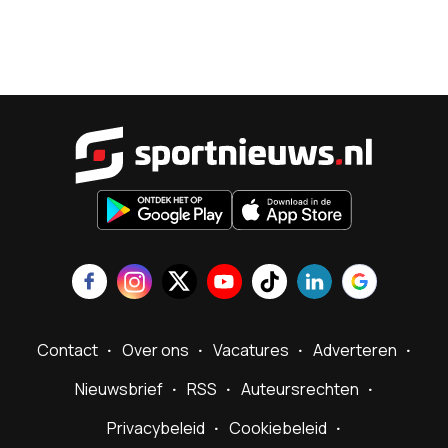
Sportnieu
Contact
Over ons
Vacatures
Adverteren
Nieuwsbrief
RSS
Auteursrechten
Privacybeleid
Cookiebeleid