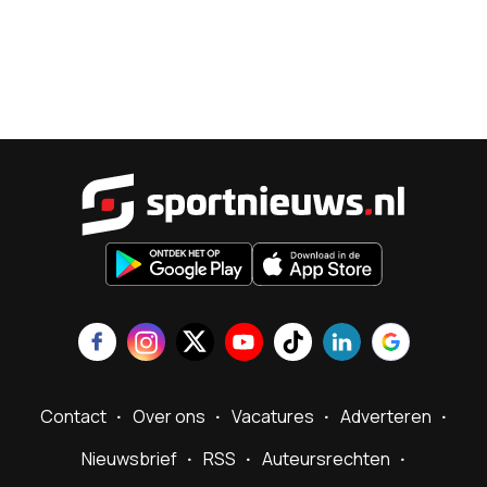
Sportnieu
Contact
Over ons
Vacatures
Adverteren
Nieuwsbrief
RSS
Auteursrechten