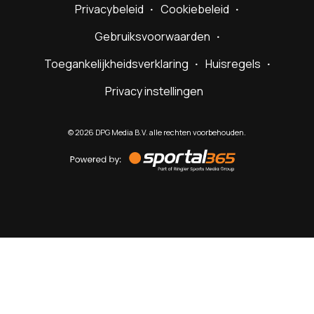
Privacybeleid
Cookiebeleid
Gebruiksvoorwaarden
Toegankelijkheidsverklaring
Huisregels
Privacy instellingen
©
2026
DPG Media B.V. alle rechten voorbehouden.
Powered
by
Sportal365
Sportnieuws.nl
NET BINNEN
PODCAST
LIVE
VIDEO