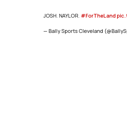
JOSH. NAYLOR.
#ForTheLand
pic
— Bally Sports Cleveland (@Bally