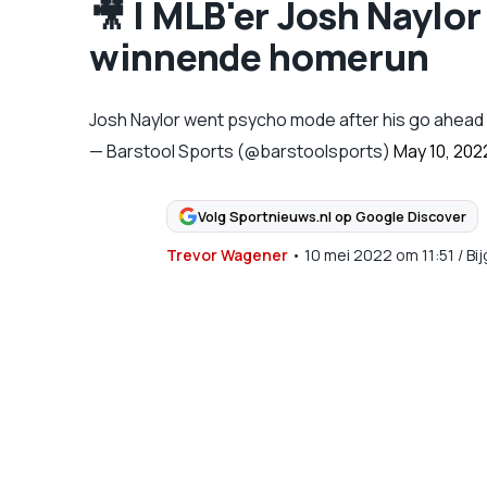
🎥 | MLB'er Josh Naylor
winnende homerun
Josh Naylor went psycho mode after his go ahea
— Barstool Sports (@barstoolsports)
May 10, 202
Volg Sportnieuws.nl op Google Discover
Trevor Wagener
•
10 mei 2022
om
11:51
/
Bi