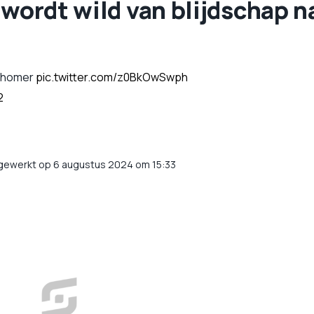
 wordt wild van blijdschap n
d homer
pic.twitter.com/z0BkOwSwph
2
jgewerkt op 6 augustus 2024 om 15:33