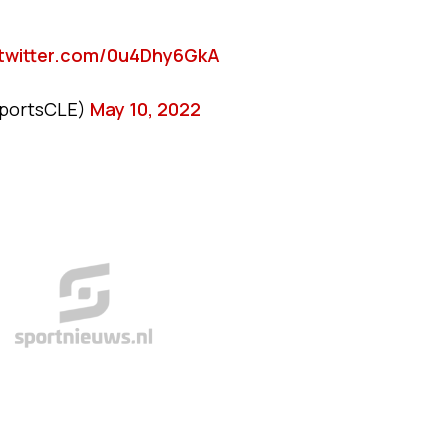
.twitter.com/0u4Dhy6GkA
SportsCLE)
May 10, 2022