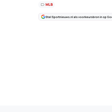
MLB
Stel Sportnieuws.nl als voorkeursbron in op Go