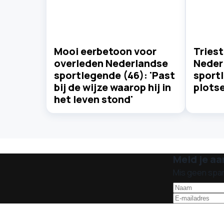
Mooi eerbetoon voor
Triest
overleden Nederlandse
Neder
sportlegende (46): 'Past
sport
bij de wijze waarop hij in
plotse
het leven stond'
Meld je aa
Mis geen spa