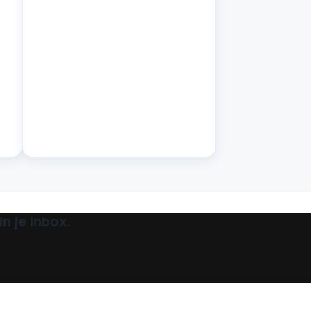
:
n je inbox.