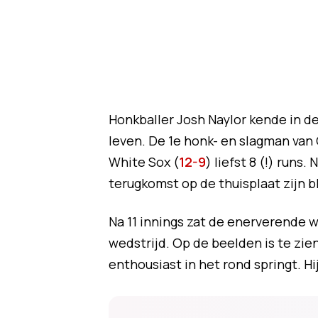
Honkballer Josh Naylor kende in d
leven. De 1e honk- en slagman van
White Sox (
12-9
) liefst 8 (!) runs.
terugkomst op de thuisplaat zijn b
Na 11 innings zat de enerverende we
wedstrijd. Op de beelden is te zie
enthousiast in het rond springt. Hi