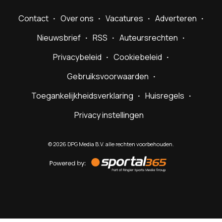
Contact
Over ons
Vacatures
Adverteren
Nieuwsbrief
RSS
Auteursrechten
Privacybeleid
Cookiebeleid
Gebruiksvoorwaarden
Toegankelijkheidsverklaring
Huisregels
Privacy instellingen
©
2026
DPG Media B.V. alle rechten voorbehouden.
Powered
by
Sportal365