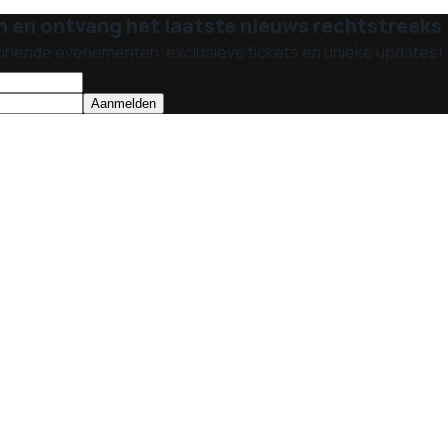
n en ontvang het laatste nieuws rechtstreeks i
nnende evenementen, exclusieve tickets en unieke updates!