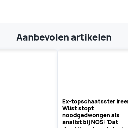
Aanbevolen artikelen
Ex-topschaatsster Iree
Wüst stopt
noodgedwongen als
analist bij NOS: 'Dat