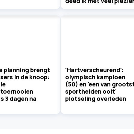
deed ik met veel plezier
e planning brengt
'Hartverscheurend':
sers in de knoop:
olympisch kampioen
le
(50) en 'een van groots
stoernooien
sporthelden ooit'
s 3 dagen na
plotseling overleden