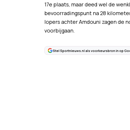
17e plaats, maar deed wel de wenkb
bevoorradingspunt na 28 kilometer 
lopers achter Amdouni zagen de no
voorbijgaan.
Stel Sportnieuws.nl als voorkeursbron in op Go