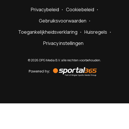
Privacybeleid
Cookiebeleid
Gebruiksvoorwaarden
Toegankelijkheidsverklaring
Huisregels
Privacy instellingen
©
2026
DPG Media B.V. alle rechten voorbehouden.
Powered
by
Sportal365
Sportnieuws.nl
NET BINNEN
PODCAST
LIVE
VIDEO