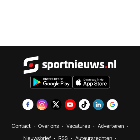
Sportnieu
Contact
Over ons
Vacatures
Adverteren
Nieuwsbrief
RSS
Auteursrechten