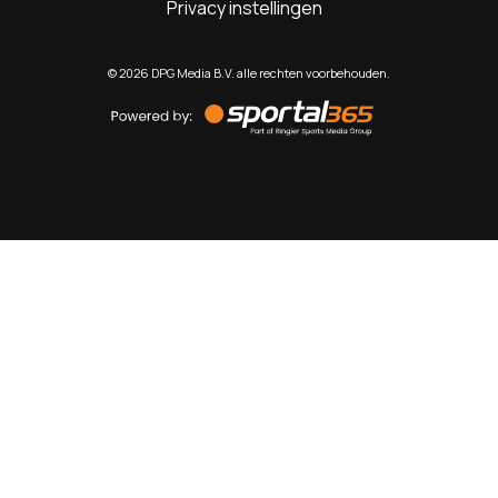
Privacy instellingen
©
2026
DPG Media B.V. alle rechten voorbehouden.
Powered
by
Sportal365
Sportnieuws.nl
NET BINNEN
PODCAST
LIVE
VIDEO