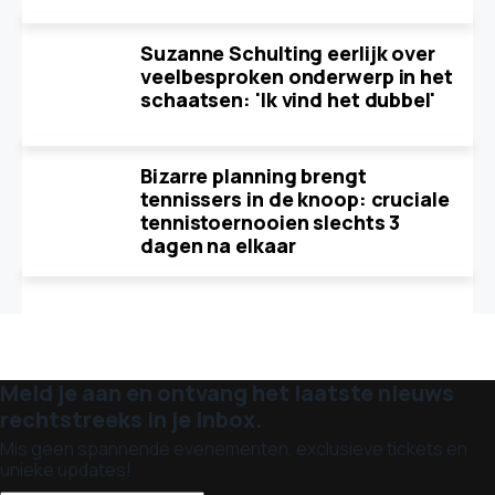
Suzanne Schulting eerlijk over
veelbesproken onderwerp in het
schaatsen: 'Ik vind het dubbel'
Bizarre planning brengt
tennissers in de knoop: cruciale
tennistoernooien slechts 3
dagen na elkaar
Meld je aan en ontvang het laatste nieuws
rechtstreeks in je inbox.
Mis geen spannende evenementen, exclusieve tickets en
unieke updates!