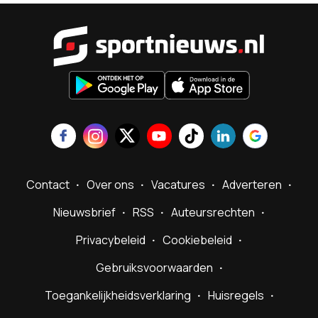
Sportnieu
Contact
Over ons
Vacatures
Adverteren
Nieuwsbrief
RSS
Auteursrechten
Privacybeleid
Cookiebeleid
Gebruiksvoorwaarden
Toegankelijkheidsverklaring
Huisregels