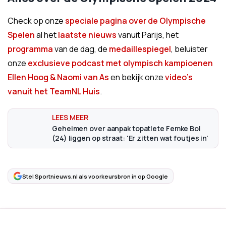
Check op onze
speciale pagina over de Olympische
Spelen
al het
laatste nieuws
vanuit Parijs, het
programma
van de dag, de
medaillespiegel
, beluister
onze
exclusieve podcast met olympisch kampioenen
Ellen Hoog & Naomi van As
en bekijk onze
video's
vanuit het TeamNL Huis
.
Geheimen over aanpak topatlete Femke Bol
(24) liggen op straat: 'Er zitten wat foutjes in'
Stel Sportnieuws.nl als voorkeursbron in op Google