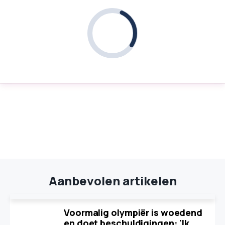
Aanbevolen artikelen
Voormalig olympiër is woedend
en doet beschuldigingen: 'Ik