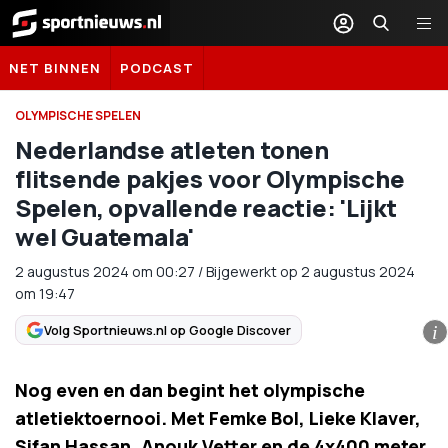
Sportnieuws.nl
NET BINNEN
PODCAST
OLYMPISCHE SPELEN
Nederlandse atleten tonen
flitsende pakjes voor Olympische
Spelen, opvallende reactie: 'Lijkt
wel Guatemala'
2 augustus 2024
om
00:27
/
Bijgewerkt op 2 augustus 2024
om 19:47
Volg Sportnieuws.nl op Google Discover
i
Nog even en dan begint het olympische
atletiektoernooi. Met Femke Bol, Lieke Klaver,
Sifan Hassan, Anouk Vetter en de 4x400 meter