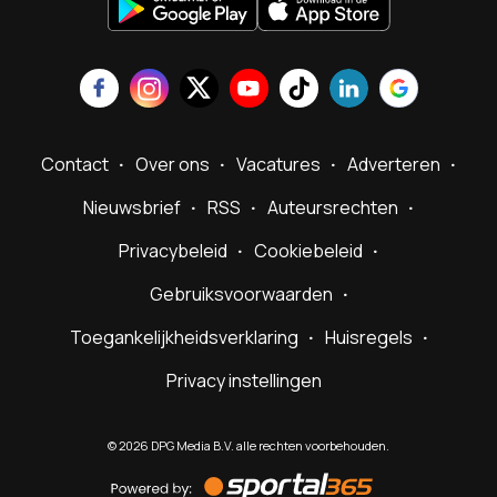
Contact
Over ons
Vacatures
Adverteren
Nieuwsbrief
RSS
Auteursrechten
Privacybeleid
Cookiebeleid
Gebruiksvoorwaarden
Toegankelijkheidsverklaring
Huisregels
Privacy instellingen
©
2026
DPG Media B.V. alle rechten voorbehouden.
Powered
by
Sportal365