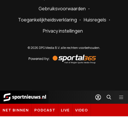
Gebruiksvoorwaarden
Toegankelijkheidsverklaring
Huisregels
Privacy instellingen
©
2026
DPG Media B.V. alle rechten voorbehouden.
Powered
by
Sportal365
Sportnieuws.nl
NET BINNEN
PODCAST
LIVE
VIDEO