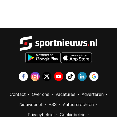
Sportnieu
Contact
Over ons
Vacatures
Adverteren
Nieuwsbrief
RSS
Auteursrechten
Privacybeleid
Cookiebeleid