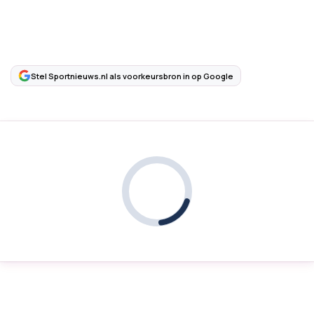
Stel Sportnieuws.nl als voorkeursbron in op Google