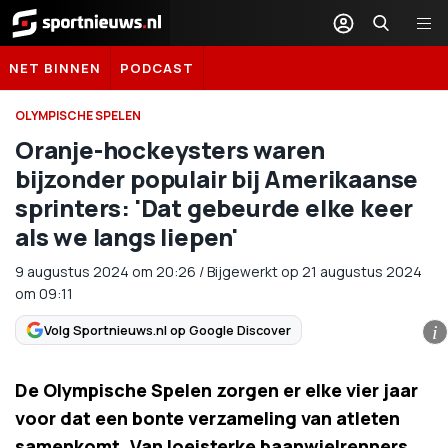
Sportnieuws.nl
NET BINNEN
PODCAST
OLYMPISCHE SPELEN
Oranje-hockeysters waren
bijzonder populair bij Amerikaanse
sprinters: 'Dat gebeurde elke keer
als we langs liepen'
9 augustus 2024
om
20:26
/
Bijgewerkt op 21 augustus 2024
om 09:11
Volg Sportnieuws.nl op Google Discover
i
De Olympische Spelen zorgen er elke vier jaar
voor dat een bonte verzameling van atleten
samenkomt. Van loeisterke baanwielrenners