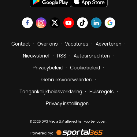
Contact
Over ons
Vacatures
Adverteren
Nieuwsbrief
RSS
Auteursrechten
Privacybeleid
Cookiebeleid
Gebruiksvoorwaarden
Toegankelijkheidsverklaring
Huisregels
Privacy instellingen
©
2026
DPG Media B.V. alle rechten voorbehouden.
Powered
by
Sportal365