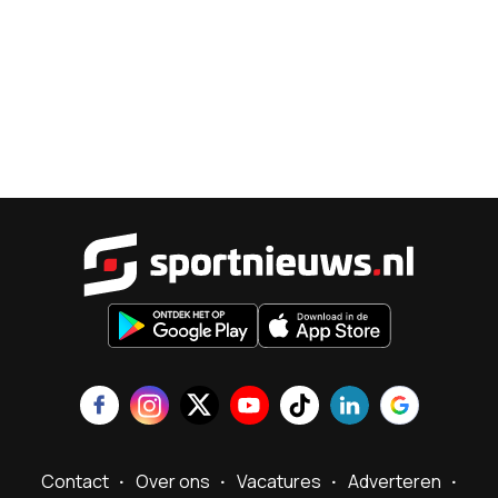
Sportnieu
Contact
Over ons
Vacatures
Adverteren