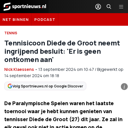
Sportnieuws.nl
NET BINNEN
PODCAST
TENNIS
Tennisicoon Diede de Groot neemt
ingrijpend besluit: 'Er is geen
ontkomen aan'
Nick Klaessens
•
13 september 2024
om
10:47
/
Bijgewerkt op
14 september 2024 om 18:18
Volg Sportnieuws.nl op Google Discover
i
De Paralympische Spelen waren het laatste
toernooi waar je hebt kunnen genieten van
tennisser Diede de Groot (27) dit jaar. Ze zal in
elk geval ook niet in actie komen op de