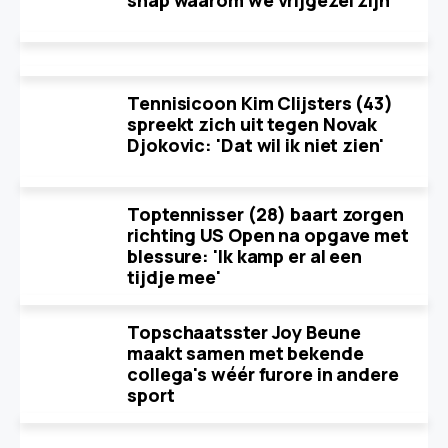
snap waarom we vrijgezel zijn'
Tennisicoon Kim Clijsters (43)
spreekt zich uit tegen Novak
Djokovic: 'Dat wil ik niet zien'
Toptennisser (28) baart zorgen
richting US Open na opgave met
blessure: 'Ik kamp er al een
tijdje mee'
Topschaatsster Joy Beune
maakt samen met bekende
collega's wéér furore in andere
sport