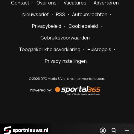
Contact
Over ons
Vacatures
Adverteren
Nieuwsbrief
RSS
Auteursrechten
Privacybeleid
Cookiebeleid
Gebruiksvoorwaarden
Toegankelijkheidsverklaring
Huisregels
Privacy instellingen
©
2026
DPG Media B.V. alle rechten voorbehouden.
Powered
by
Sportal365