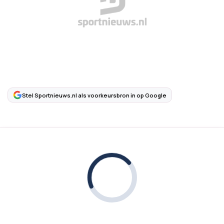
Stel Sportnieuws.nl als voorkeursbron in op Google