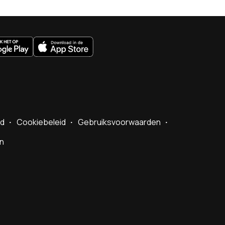
bekende collega's wéér furore in
andere sport
07/08 - 11:56
•
Opvallende
uws.nl
verkoop rond Boris Becker:
bijzonder stukje uit leven van
tennisicoon moet miljoenen
opleveren
07/08 - 09:45
•
Tenniscoon Kim
Clijsters maakt bijzonder briefje
openbaar, verbazing bij
interviewster
id
Cookiebeleid
Gebruiksvoorwaarden
en
07/08 - 08:28
•
Flinke rel
losgebarsten rond toptennisster
Iga Swiatek: 'Dom en bang'
06/08 - 23:43
•
Toptennisser
krijgt na verrassende nederlaag
tegen Tallon Griekspoor toch nog
goed nieuws