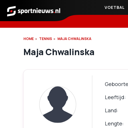
VOETBAL
Sportnieuws.nl
HOME
TENNIS
MAJA CHWALINSKA
Maja Chwalinska
Geboort
Leeftijd
Land
Lengte