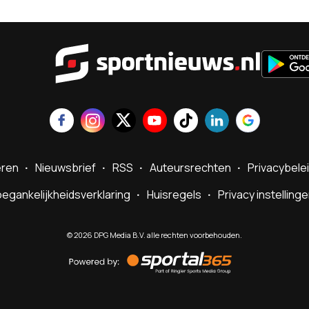
Sportnie
eren
Nieuwsbrief
RSS
Auteursrechten
Privacybele
egankelijkheidsverklaring
Huisregels
Privacy instelling
©
2026
DPG Media B.V. alle rechten voorbehouden.
Powered
by
Sportal365