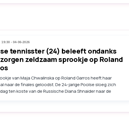
19:30 - 04-06-2026
se tennisster (24) beleeft ondanks
zorgen zeldzaam sprookje op Roland
ros
rookje van Maja Chwalinska op Roland Garros heeft haar
l naar de finales geloodst. De 24-jarige Poolse sloeg zich
dag ten koste van de Russische Diana Shnaider naar de
ijd. Het is een primeur voor Chwalinska op een
lamtoernooi, daarvoor dankt ze ook een sponsor van haar
e landgenote Iga Swiatek.