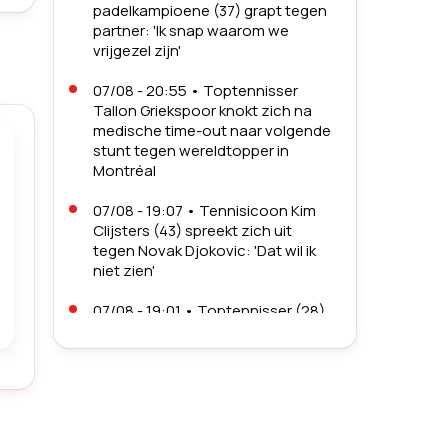
padelkampioene (37) grapt tegen
partner: 'Ik snap waarom we
vrijgezel zijn'
07/08 - 20:55
•
Toptennisser
Tallon Griekspoor knokt zich na
medische time-out naar volgende
stunt tegen wereldtopper in
Montréal
07/08 - 19:07
•
Tennisicoon Kim
Clijsters (43) spreekt zich uit
tegen Novak Djokovic: 'Dat wil ik
niet zien'
07/08 - 19:01
•
Toptennisser (28)
baart zorgen richting US Open na
opgave met blessure: 'Ik kamp er
al een tijdje mee'
07/08 - 14:04
•
Topschaatsster
Joy Beune maakt samen met