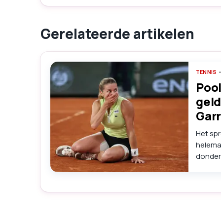
Gerelateerde artikelen
TENNIS
Pool
geld
Gar
Het sp
helemaa
donder
eindstr
grands
bekend