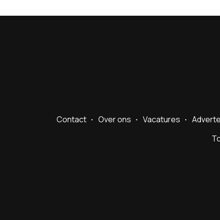
Contact
Over ons
Vacatures
Advert
To