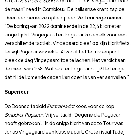
La Gazzetta dello Sport
kopt dat "Jonas Vingegaard naar
de maan" reed in Combloux. De Italiaanse krant zag de
Deen een serieuze optie op een 2e Tourzege nemen.
"De koning van 2022 domineerde in de 22,4 kilometer
lange tijdrit. Vingegaard en Pogacar kozen elk voor een
verschillende tactiek. Vingegaard bleef op zijn tijdritfiets,
terwijl Pogacar wisselde. Al vanaf het 1e tussenpunt
bleek de dag Vingegaard toe te lachen. Het verdict aan
de meet was 1:38. Wat rest er Pogacar nog? Het enige
dat hij de komende dagen kan doen is van ver aanvallen."
Superieur
De Deense tabloid
Ekstrabladet
koos voor de kop
Smadrer Pogacar
. Vrij vertaald: 'Degene die Pogacar
heeft gebroken'. "In de enige tijdrit van deze Tour was
Jonas Vingegaard een klasse apart. Grote rivaal Tadej