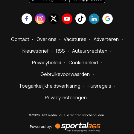
Contact
Over ons
Vacatures
Adverteren
Nieuwsbrief
RSS
Auteursrechten
Privacybeleid
Cookiebeleid
Gebruiksvoorwaarden
Toegankelijkheidsverklaring
Huisregels
Privacy instellingen
©
2026
DPG Media B.V. alle rechten voorbehouden.
Powered
by
Sportal365