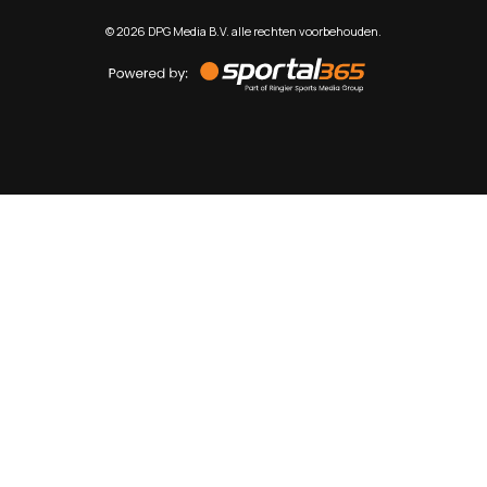
©
2026
DPG Media B.V. alle rechten voorbehouden.
Powered
by
Sportal365
Sportnieuws.nl
NET BINNEN
PODCAST
LIVE
VIDEO