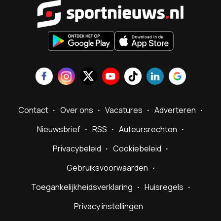
Sportnieu
Contact
Over ons
Vacatures
Adverteren
Nieuwsbrief
RSS
Auteursrechten
Privacybeleid
Cookiebeleid
Gebruiksvoorwaarden
Toegankelijkheidsverklaring
Huisregels
Privacy instellingen