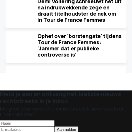
Demi Vollering schreeuwt het uit
na indrukwekkende zege en
draait titelhoudster de nek om
in Tour de France Femmes
Ophef over 'borstengate' tijdens
Tour de France Femmes:
'Jammer dat er publieke
controverse is'
Meld je aan en ontvang het laatste nieuws
rechtstreeks in je inbox.
Mis geen spannende evenementen, exclusieve tickets en
unieke updates!