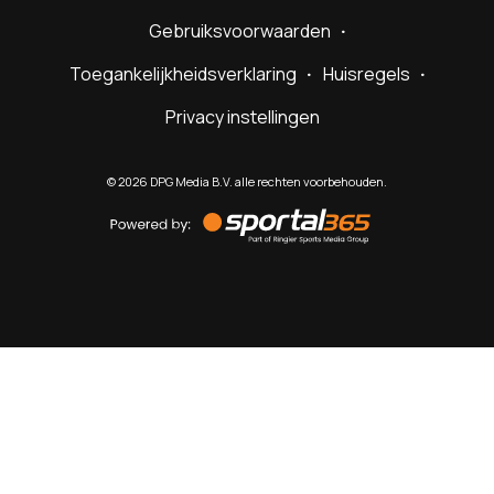
Gebruiksvoorwaarden
Toegankelijkheidsverklaring
Huisregels
Privacy instellingen
©
2026
DPG Media B.V. alle rechten voorbehouden.
Powered
by
Sportal365
Sportnieuws.nl
NET BINNEN
PODCAST
LIVE
VIDEO