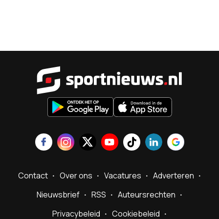
Sportnieu
Contact
Over ons
Vacatures
Adverteren
Nieuwsbrief
RSS
Auteursrechten
Privacybeleid
Cookiebeleid