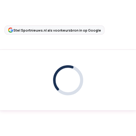
Stel Sportnieuws.nl als voorkeursbron in op Google