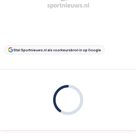
Stel Sportnieuws.nl als voorkeursbron in op Google