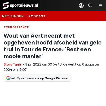
Sportnieuws.nl
NET BINNEN
PODCAST
TOUR DE FRANCE
Wout van Aert neemt met
opgeheven hoofd afscheid van gele
trui in Tour de France: 'Best een
mooie manier'
Sjors Tanis
•
8 juli 2022
om
00:54
/
Bijgewerkt op 6 augustus
2024 om 15:07
Volg Sportnieuws.nl op Google Discover