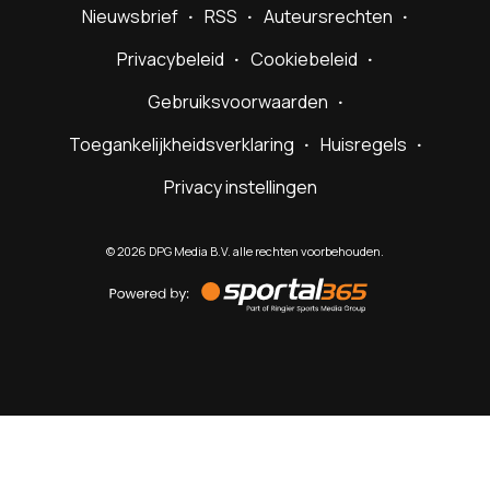
Nieuwsbrief
RSS
Auteursrechten
Privacybeleid
Cookiebeleid
Gebruiksvoorwaarden
Toegankelijkheidsverklaring
Huisregels
Privacy instellingen
©
2026
DPG Media B.V. alle rechten voorbehouden.
Powered
by
Sportal365
Sportnieuws.nl