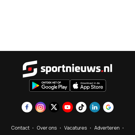
Sportnieu
Contact
Over ons
Vacatures
Adverteren