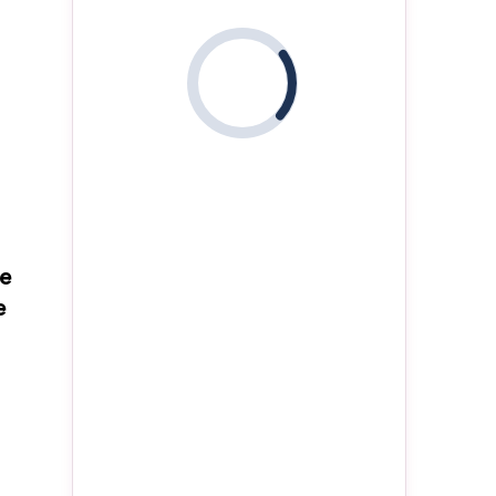
i
de
e