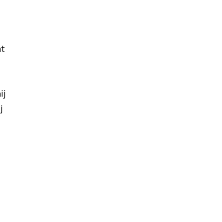
at
ij
j