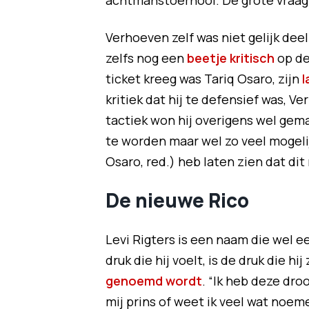
achtmanstoernooi. De grote vraag
Verhoeven zelf was niet gelijk dee
zelfs nog een
beetje kritisch
op de
ticket kreeg was Tariq Osaro, zijn
l
kritiek dat hij te defensief was, V
tactiek won hij overigens wel gema
te worden maar wel zo veel mogelijk
Osaro, red.) heb laten zien dat dit
De nieuwe Rico
Levi Rigters is een naam die wel ee
druk die hij voelt, is de druk die hij
genoemd wordt
. “Ik heb deze dr
mij prins of weet ik veel wat noemen