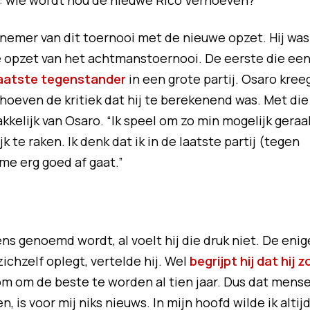
: wie wordt nou de nieuwe Rico Verhoeven?
lnemer van dit toernooi met de nieuwe opzet. Hij was
 opzet van het achtmanstoernooi. De eerste die ee
aatste tegenstander
in een grote partij. Osaro kree
erhoeven de kritiek dat hij te berekenend was. Met die
kkelijk van Osaro. “Ik speel om zo min mogelijk geraa
 te raken. Ik denk dat ik in de laatste partij (tegen
 me erg goed af gaat.”
ns genoemd wordt, al voelt hij die druk niet. De enig
 zichzelf oplegt, vertelde hij. Wel
begrijpt hij dat hij z
oom om de beste te worden al tien jaar. Dus dat mens
, is voor mij niks nieuws. In mijn hoofd wilde ik altij