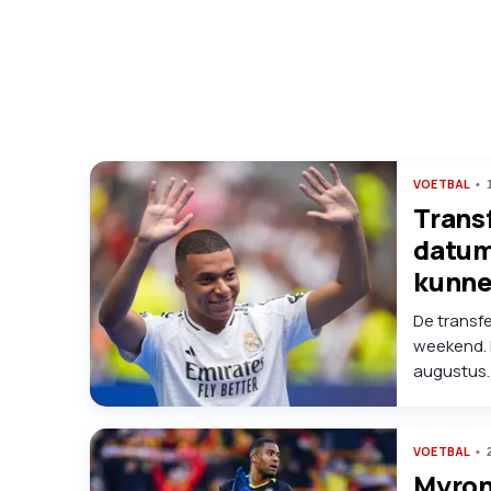
VOETBAL
Trans
datum
kunne
De transf
weekend. 
augustus. 
waarom dat
voetballa
VOETBAL
Myron