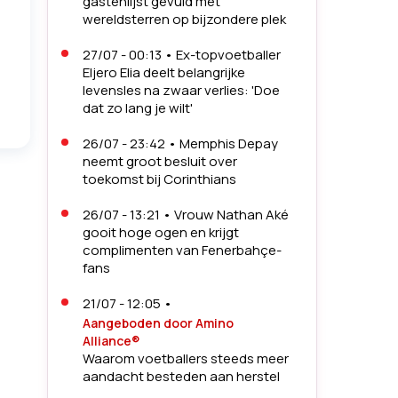
gastenlijst gevuld met
wereldsterren op bijzondere plek
27/07 - 00:13
•
Ex-topvoetballer
Eljero Elia deelt belangrijke
levensles na zwaar verlies: 'Doe
dat zo lang je wilt'
26/07 - 23:42
•
Memphis Depay
neemt groot besluit over
toekomst bij Corinthians
26/07 - 13:21
•
Vrouw Nathan Aké
gooit hoge ogen en krijgt
complimenten van Fenerbahçe-
fans
21/07 - 12:05
•
Aangeboden door Amino
Alliance®
Waarom voetballers steeds meer
aandacht besteden aan herstel