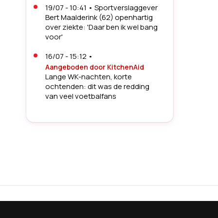
19/07 - 10:41
•
Sportverslaggever
Bert Maalderink (62) openhartig
over ziekte: 'Daar ben ik wel bang
voor'
16/07 - 15:12
•
Aangeboden door KitchenAid
Lange WK-nachten, korte
ochtenden: dit was de redding
van veel voetbalfans
14/07 - 13:30
•
Woede na WK-
drama Noorwegen: topspits en
vriendin krijgen
doodsbedreigingen
27/06 - 05:20
•
'Pride Match' op
WK voetbal tussen Egypte en Iran
zorgt voor woede: 'Absoluut geen
interesse in regenboogkleuren'
26/06 - 06:23
•