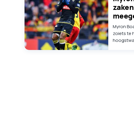
zaken
meeg
Myron Boad
zoiets te
hoogstwaa
transfer.