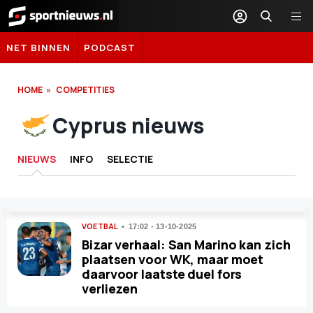
Sportnieuws.nl
NET BINNEN
PODCAST
HOME
COMPETITIES
Cyprus nieuws
NIEUWS
INFO
SELECTIE
VOETBAL
17:02 - 13-10-2025
Bizar verhaal: San Marino kan zich
plaatsen voor WK, maar moet
daarvoor laatste duel fors
verliezen