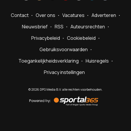
Contact
Over ons
Vacatures
Adverteren
Nieuwsbrief
RSS
Auteursrechten
Privacybeleid
Cookiebeleid
Gebruiksvoorwaarden
Toegankelijkheidsverklaring
Huisregels
Privacy instellingen
©
2026
DPG Media B.V. alle rechten voorbehouden.
Powered
by
Sportal365