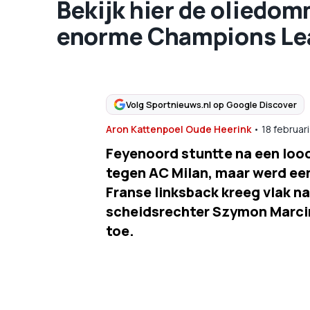
Bekijk hier de oliedom
enorme Champions Lea
Volg Sportnieuws.nl op Google Discover
Aron Kattenpoel Oude Heerink
•
18 februar
Feyenoord stuntte na een loo
tegen AC Milan, maar werd ee
Franse linksback kreeg vlak n
scheidsrechter Szymon Marcin
toe.