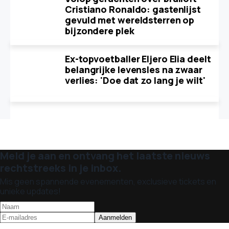
Cristiano Ronaldo: gastenlijst
gevuld met wereldsterren op
bijzondere plek
Ex-topvoetballer Eljero Elia deelt
belangrijke levensles na zwaar
verlies: 'Doe dat zo lang je wilt'
Meld je aan en ontvang het laatste nieuws
rechtstreeks in je inbox.
Mis geen spannende evenementen, exclusieve tickets en
unieke updates!