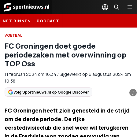
Sportnieuws.nl
NET BINNEN
PODCAST
VOETBAL
FC Groningen doet goede
periodezaken met overwinning op
TOP Oss
11 februari 2024
om
16:34
/
Bijgewerkt op 6 augustus 2024 om
10:38
Volg Sportnieuws.nl op Google Discover
i
FC Groningen heeft zich genesteld in de strijd
om de derde periode. De rijke
eerstedivisieclub die snel weer wil terugkeren
in de Eredvisie won zondag eenvoudig van