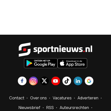
Sportnieu
Contact
Over ons
Vacatures
Adverteren
Nieuwsbrief
RSS
Auteursrechten