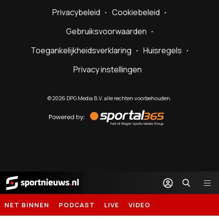
Privacybeleid
Cookiebeleid
Gebruiksvoorwaarden
Toegankelijkheidsverklaring
Huisregels
Privacy instellingen
©
2026
DPG Media B.V. alle rechten voorbehouden.
Powered
by
Sportal365
Sportnieuws.nl
NET BINNEN
PODCAST
LIVE
VIDEO