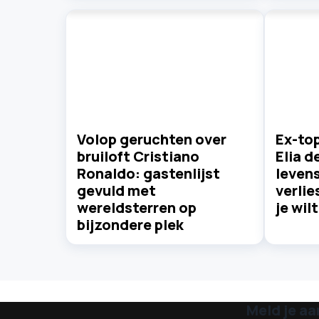
Volop geruchten over
Ex-top
bruiloft Cristiano
Elia d
Ronaldo: gastenlijst
leven
gevuld met
verlie
wereldsterren op
je wilt
bijzondere plek
Meld je aa