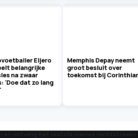
voetballer Eljero
Memphis Depay neemt
eelt belangrijke
groot besluit over
sles na zwaar
toekomst bij Corinthia
s: 'Doe dat zo lang
'
n en ontvang het laatste nieuws rechtstreeks i