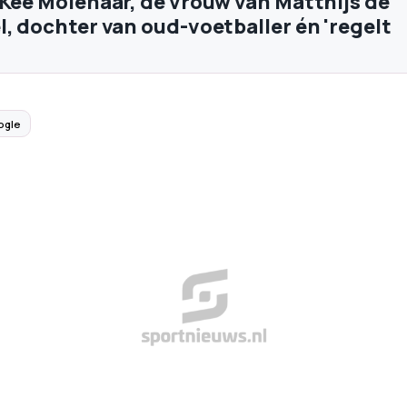
eKee Molenaar, de vrouw van Matthijs de
l, dochter van oud-voetballer én 'regelt
ogle