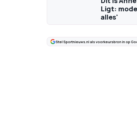
Dit is Ann
Ligt: mode
alles'
Stel Sportnieuws.nl als voorkeursbron in op Go