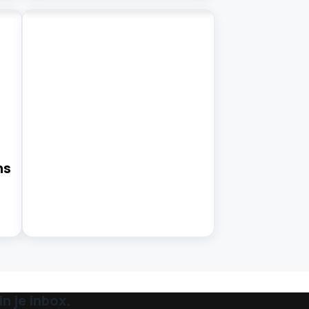
ns
n je inbox.