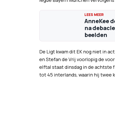
legde Bayern München vervolgens 
AnneKee de
na debacle
beelden
De Ligt kwam dit EK nog niet in acti
en Stefan de Vrij voorlopig de v
elftal staat dinsdag in de achtste
tot 45 interlands, waarin hij twee 