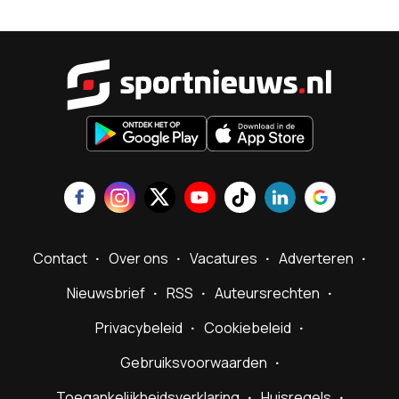
Sportnieu
Contact
Over ons
Vacatures
Adverteren
Nieuwsbrief
RSS
Auteursrechten
Privacybeleid
Cookiebeleid
Gebruiksvoorwaarden
Toegankelijkheidsverklaring
Huisregels