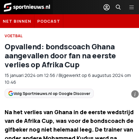
Sportnieuws.nl
NET BINNEN
PODCAST
VOETBAL
Opvallend: bondscoach Ghana
aangevallen door fan na eerste
verlies op Afrika Cup
15 januari 2024
om
12:56
/
Bijgewerkt op 6 augustus 2024 om
10:46
Volg Sportnieuws.nl op Google Discover
i
Na het verlies van Ghana in de eerste wedstrijd
van de Afrika Cup, was voor de bondscoach de
gifbeker nog niet helemaal leeg. De trainer van
onder andere Mohammed Kudus werd na