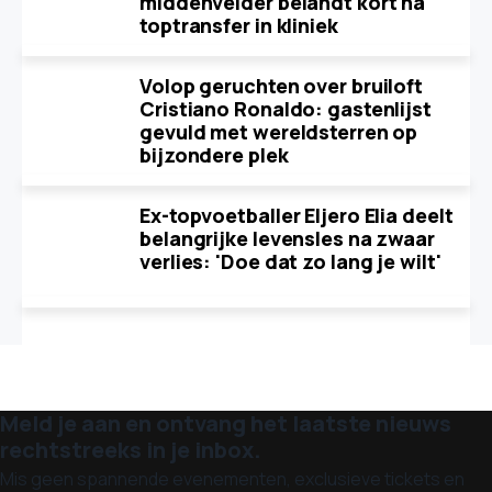
middenvelder belandt kort na
toptransfer in kliniek
Volop geruchten over bruiloft
Cristiano Ronaldo: gastenlijst
gevuld met wereldsterren op
bijzondere plek
Ex-topvoetballer Eljero Elia deelt
belangrijke levensles na zwaar
verlies: 'Doe dat zo lang je wilt'
Meld je aan en ontvang het laatste nieuws
rechtstreeks in je inbox.
Mis geen spannende evenementen, exclusieve tickets en