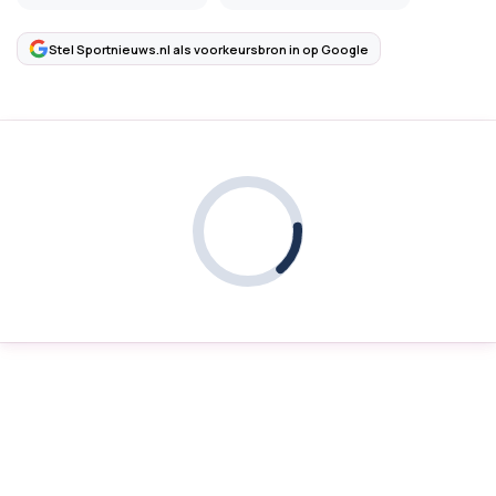
Stel Sportnieuws.nl als voorkeursbron in op Google