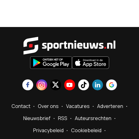
Sportnieu
Contact
Over ons
Vacatures
Adverteren
Nieuwsbrief
RSS
Auteursrechten
Privacybeleid
Cookiebeleid