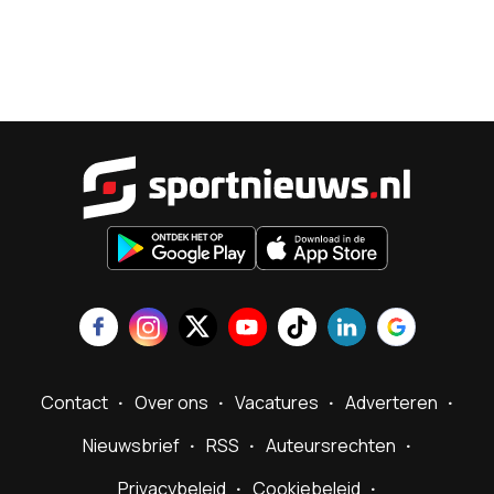
Sportnieu
Contact
Over ons
Vacatures
Adverteren
Nieuwsbrief
RSS
Auteursrechten
Privacybeleid
Cookiebeleid