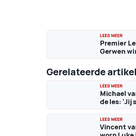
Premier Le
Gerwen win
Gerelateerde artike
Michael va
de les: 'Jij
Vincent va
worp Luke L