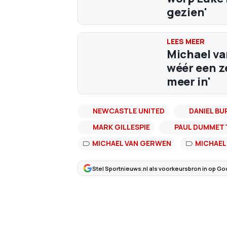
gezien'
Michael va
wéér een z
meer in'
NEWCASTLE UNITED
DANIEL BU
MARK GILLESPIE
PAUL DUMMET
MICHAEL VAN GERWEN
MICHAEL
Stel Sportnieuws.nl als voorkeursbron in op Go