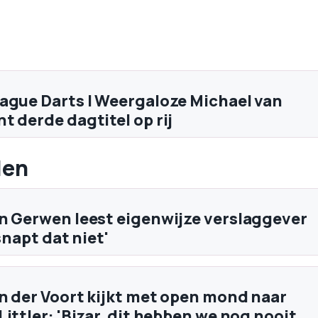
ague Darts | Weergaloze Michael van
t derde dagtitel op rij
len
n Gerwen leest eigenwijze verslaggever
 snapt dat niet'
n der Voort kijkt met open mond naar
ittler: 'Bizar, dit hebben we nog nooit