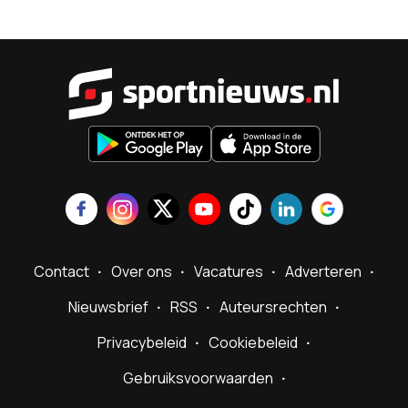
Sportnieu
Contact
Over ons
Vacatures
Adverteren
Nieuwsbrief
RSS
Auteursrechten
Privacybeleid
Cookiebeleid
Gebruiksvoorwaarden