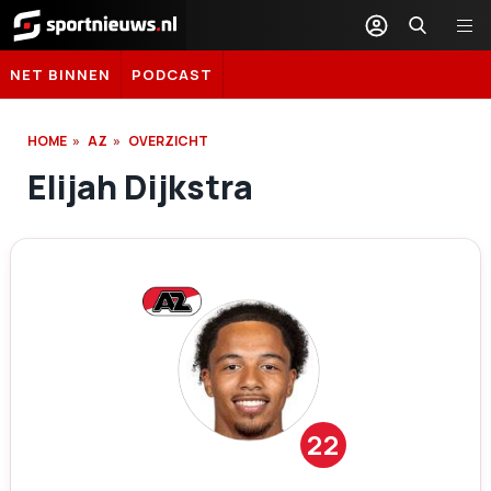
Sportnieuws.nl
NET BINNEN
PODCAST
HOME
AZ
OVERZICHT
Elijah Dijkstra
22