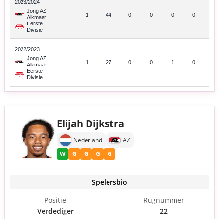
2023/2024
Jong AZ
1
44
0
0
0
0
Alkmaar
Eerste
Divisie
2022/2023
Jong AZ
1
27
0
0
1
0
Alkmaar
Eerste
Divisie