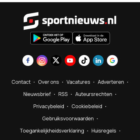
Sportnieu
Contact
Over ons
Vacatures
Adverteren
Nieuwsbrief
RSS
Auteursrechten
Privacybeleid
Cookiebeleid
Gebruiksvoorwaarden
Toegankelijkheidsverklaring
Huisregels