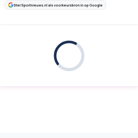
Stel Sportnieuws.nl als voorkeursbron in op Google