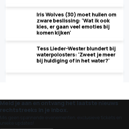
Iris Wolves (30) moet huilen om
zware beslissing: 'Wat ik ook
kies, er gaan veel emoties bij
komen kijken'
Tess Lieder-Wester blundert bij
waterpolosters: 'Zweet je meer
bij huldiging of in het water?'
Meld je aan en ontvang het laatste nieuws
rechtstreeks in je inbox.
Mis geen spannende evenementen, exclusieve tickets en
unieke updates!