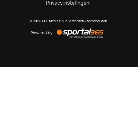
Privacy instellingen
©
2026
DPG Media B.V. alle rechten voorbehouden.
Powered
by
Sportal365
Sportnieuws.nl
NET BINNEN
PODCAST
LIVE
VIDEO