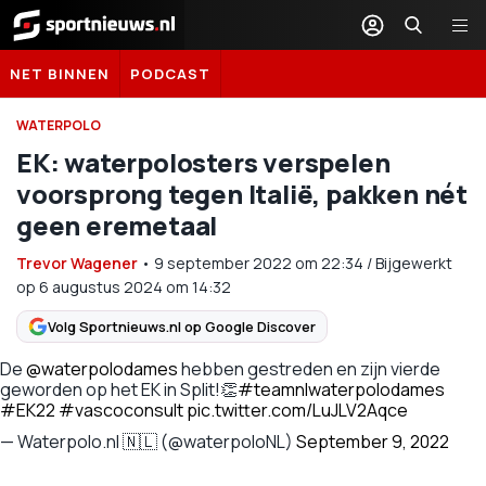
Sportnieuws.nl
NET BINNEN
PODCAST
WATERPOLO
EK: waterpolosters verspelen
voorsprong tegen Italië, pakken nét
geen eremetaal
Trevor Wagener
•
9 september 2022
om
22:34
/
Bijgewerkt
op 6 augustus 2024 om 14:32
Volg Sportnieuws.nl op Google Discover
De
@waterpolodames
hebben gestreden en zijn vierde
geworden op het EK in Split!👏
#teamnlwaterpolodames
#EK22
#vascoconsult
pic.twitter.com/LuJLV2Aqce
— Waterpolo.nl 🇳🇱 (@waterpoloNL)
September 9, 2022