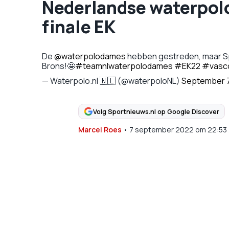
Nederlandse waterpolos
finale EK
De
@waterpolodames
hebben gestreden, maar Spa
Brons!🤩
#teamnlwaterpolodames
#EK22
#vasc
— Waterpolo.nl 🇳🇱 (@waterpoloNL)
September 7
Volg Sportnieuws.nl op Google Discover
Marcel Roes
•
7 september 2022
om
22:53