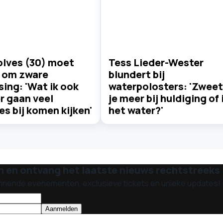
olves (30) moet
Tess Lieder-Wester
n om zware
blundert bij
sing: 'Wat ik ook
waterpolosters: 'Zweet
er gaan veel
je meer bij huldiging of 
s bij komen kijken'
het water?'
n en ontvang het laatste nieuws rechtstreeks i
nnende evenementen, exclusieve tickets en unieke updates!