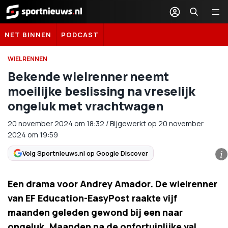
Sportnieuws.nl
NET BINNEN
PODCAST
WIELRENNEN
Bekende wielrenner neemt
moeilijke beslissing na vreselijk
ongeluk met vrachtwagen
20 november 2024
om
18:32
/
Bijgewerkt op 20 november
2024 om 19:59
Volg Sportnieuws.nl op Google Discover
i
Een drama voor Andrey Amador. De wielrenner
van EF Education-EasyPost raakte vijf
maanden geleden gewond bij een naar
ongeluk. Maanden na de onfortuinlijke val