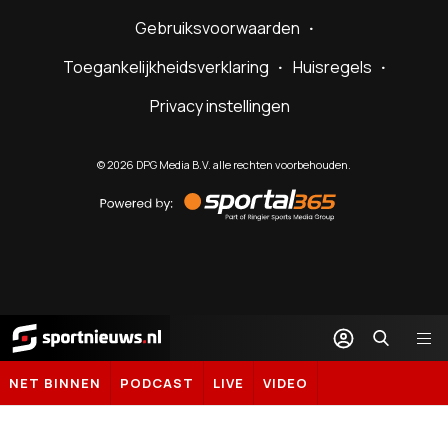
Gebruiksvoorwaarden
Toegankelijkheidsverklaring
Huisregels
Privacy instellingen
©
2026
DPG Media B.V. alle rechten voorbehouden.
Powered
by
Sportal365
Sportnieuws.nl
NET BINNEN
PODCAST
LIVE
VIDEO