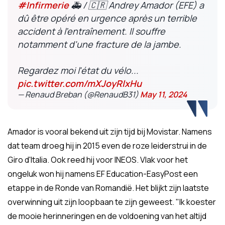
#Infirmerie
🚑 / 🇨🇷 Andrey Amador (EFE) a
dû être opéré en urgence après un terrible
accident à l'entraînement. Il souffre
notamment d'une fracture de la jambe.
Regardez moi l'état du vélo...
pic.twitter.com/mXJoyRlxHu
— Renaud Breban (@RenaudB31)
May 11, 2024
Amador is vooral bekend uit zijn tijd bij Movistar. Namens
dat team droeg hij in 2015 even de roze leiderstrui in de
Giro d'Italia. Ook reed hij voor INEOS. Vlak voor het
ongeluk won hij namens EF Education-EasyPost een
etappe in de Ronde van Romandië. Het blijkt zijn laatste
overwinning uit zijn loopbaan te zijn geweest. "Ik koester
de mooie herinneringen en de voldoening van het altijd