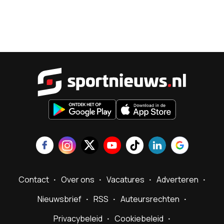
Sportnieu
Contact
Over ons
Vacatures
Adverteren
Nieuwsbrief
RSS
Auteursrechten
Privacybeleid
Cookiebeleid