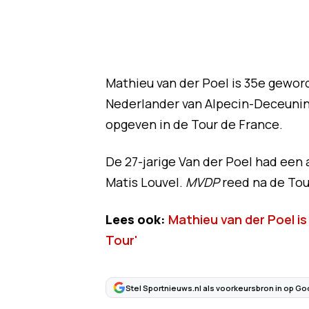
Mathieu van der Poel is 35e gewor
Nederlander van Alpecin-Deceuninc
opgeven in de Tour de France.
De 27-jarige Van der Poel had een
Matis Louvel.
MVDP
reed na de Tour
Lees ook:
Mathieu van der Poel is 
Tour'
Stel Sportnieuws.nl als voorkeursbron in op Go