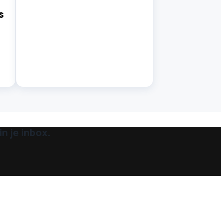
s
n je inbox.