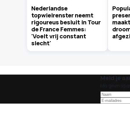
Nederlandse
Popul
topwielrenster neemt
presen
rigoureus besluit in Tour
maakt 
de France Femmes:
droom 
'Voelt vrij constant
afgezi
slecht'
Meld je aa
Mis geen spa