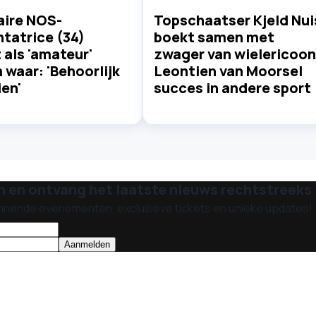
aire NOS-
Topschaatser Kjeld Nui
tatrice (34)
boekt samen met
als 'amateur'
zwager van wielericoon
waar: 'Behoorlijk
Leontien van Moorsel
en'
succes in andere sport
n en ontvang het laatste nieuws rechtstreeks i
nnende evenementen, exclusieve tickets en unieke updates!