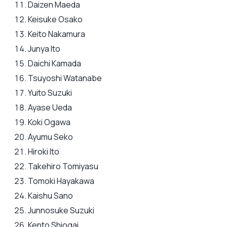
Daizen Maeda
Keisuke Osako
Keito Nakamura
Junya Ito
Daichi Kamada
Tsuyoshi Watanabe
Yuito Suzuki
Ayase Ueda
Koki Ogawa
Ayumu Seko
Hiroki Ito
Takehiro Tomiyasu
Tomoki Hayakawa
Kaishu Sano
Junnosuke Suzuki
Kento Shiogai