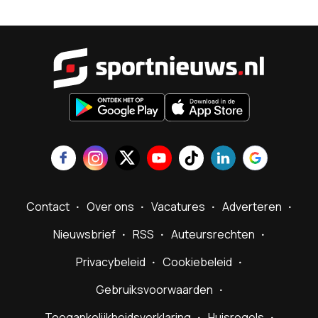
Sportnieu
Contact
Over ons
Vacatures
Adverteren
Nieuwsbrief
RSS
Auteursrechten
Privacybeleid
Cookiebeleid
Gebruiksvoorwaarden
Toegankelijkheidsverklaring
Huisregels