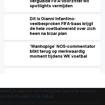
verguisde FIFA-voorzitter wil
spotlights vermijden
Dit is Gianni Infantino:
veelbesproken FIFA-baas krijgt
de hele voetbalwereld over zich
heen na bizar plan
'Wanhopige' NOS-commentator
blikt terug op merkwaardig
moment tijdens WK voetbal
Meld je aan en ontvang het laatste nieuws
rechtstreeks in je inbox.
Mis geen spannende evenementen, exclusieve tickets en