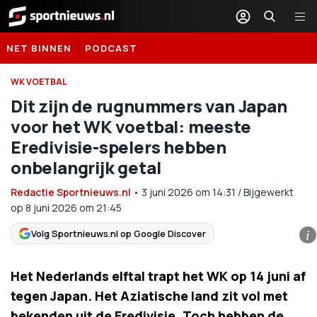
Sportnieuws.nl
NET BINNEN
PODCAST
WK VOETBAL
Dit zijn de rugnummers van Japan
voor het WK voetbal: meeste
Eredivisie-spelers hebben
onbelangrijk getal
Redactie Sportnieuws.nl
•
3 juni 2026
om
14:31
/
Bijgewerkt
op 8 juni 2026 om 21:45
Volg Sportnieuws.nl op Google Discover
i
Het Nederlands elftal trapt het WK op 14 juni af
tegen Japan. Het Aziatische land zit vol met
bekenden uit de Eredivisie. Toch hebben de