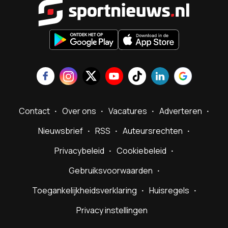
Sportnieu
Contact
Over ons
Vacatures
Adverteren
Nieuwsbrief
RSS
Auteursrechten
Privacybeleid
Cookiebeleid
Gebruiksvoorwaarden
Toegankelijkheidsverklaring
Huisregels
Privacy instellingen