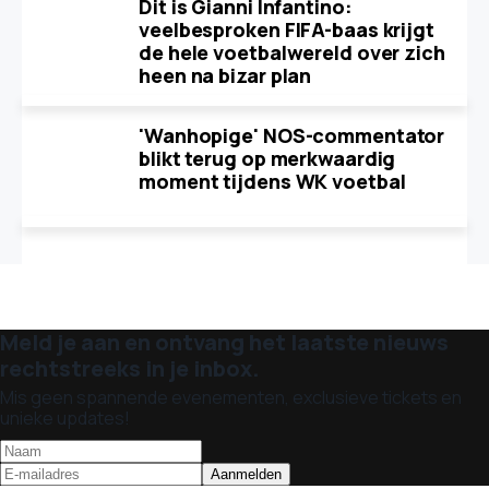
Dit is Gianni Infantino:
veelbesproken FIFA-baas krijgt
de hele voetbalwereld over zich
heen na bizar plan
'Wanhopige' NOS-commentator
blikt terug op merkwaardig
moment tijdens WK voetbal
Meld je aan en ontvang het laatste nieuws
rechtstreeks in je inbox.
Mis geen spannende evenementen, exclusieve tickets en
unieke updates!