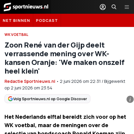
Sportnieuws.nl
NET BINNEN
PODCAST
WK VOETBAL
Zoon René van der Gijp deelt
verrassende mening over WK-
kansen Oranje: 'We maken onszelf
heel klein'
Redactie Sportnieuws.nl
•
2 juni 2026
om
22:31
/
Bijgewerkt
op 2 juni 2026 om 23:54
Volg Sportnieuws.nl op Google Discover
i
Het Nederlands elftal bereidt zich voor op het
WK voetbal, maar de meningen over de
selectie van bondscoach Ronald Koeman zijn