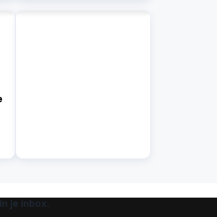
e
n je inbox.