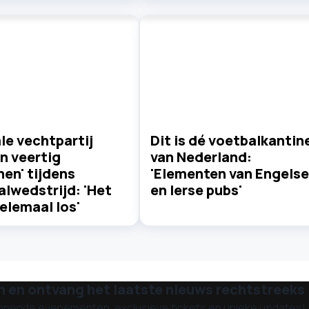
le vechtpartij
Dit is dé voetbalkantin
n veertig
van Nederland:
en' tijdens
'Elementen van Engelse
lwedstrijd: 'Het
en Ierse pubs'
elemaal los'
n en ontvang het laatste nieuws rechtstreeks i
nnende evenementen, exclusieve tickets en unieke updates!