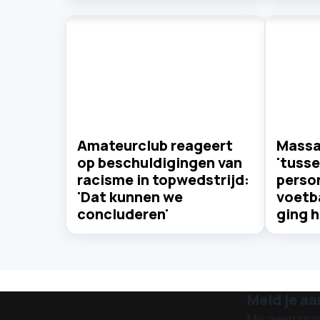
Amateurclub reageert
Massa
op beschuldigingen van
'tusse
racisme in topwedstrijd:
person
'Dat kunnen we
voetba
concluderen'
ging h
Meld je aa
Mis geen spa