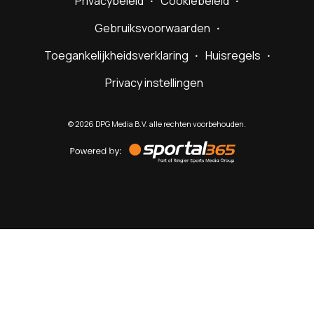
Privacybeleid
Cookiebeleid
Gebruiksvoorwaarden
Toegankelijkheidsverklaring
Huisregels
Privacy instellingen
©
2026
DPG Media B.V. alle rechten voorbehouden.
Powered
by
Sportal365
Sportnieuws.nl
NET BINNEN
PODCAST
LIVE
VIDEO