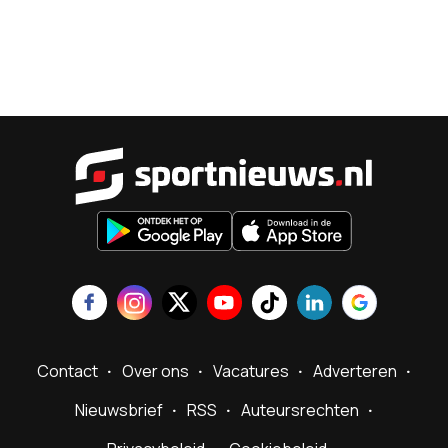
Sportnieu
Contact
Over ons
Vacatures
Adverteren
Nieuwsbrief
RSS
Auteursrechten