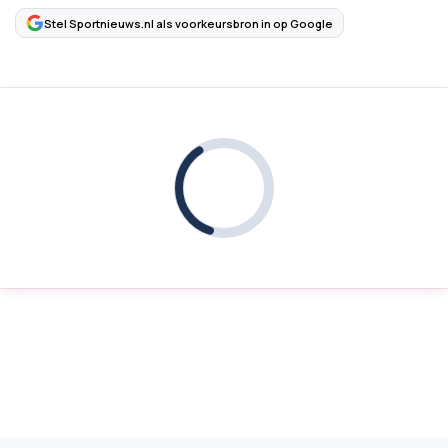
Stel Sportnieuws.nl als voorkeursbron in op Google