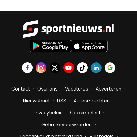
Sportnieu
Contact
Over ons
Vacatures
Adverteren
Nieuwsbrief
RSS
Auteursrechten
Privacybeleid
Cookiebeleid
Gebruiksvoorwaarden
Toegankelijkheidsverklaring
Huisregels